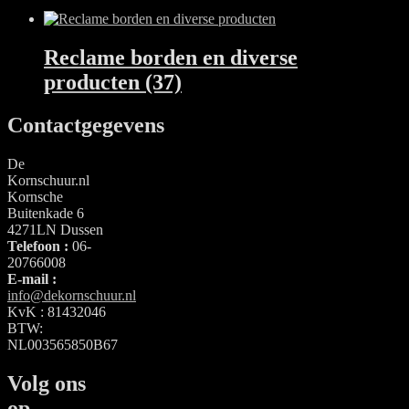
Reclame borden en diverse
producten
(37)
Contactgegevens
De
Kornschuur.nl
Kornsche
Buitenkade 6
4271LN Dussen
Telefoon :
06-
20766008
E-mail :
info@dekornschuur.nl
KvK : 81432046
BTW:
NL003565850B67
Volg ons
op