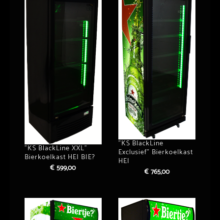
”KS BlackLine
”KS BlackLine XXL”
Exclusief” Bierkoelkast
Bierkoelkast HEI BIE?
HEI
€
599,00
€
765,00