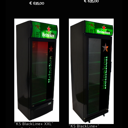
€
635,00
€
635,00
”KS BlackLine+ XXL”
”KS BlackLine+”