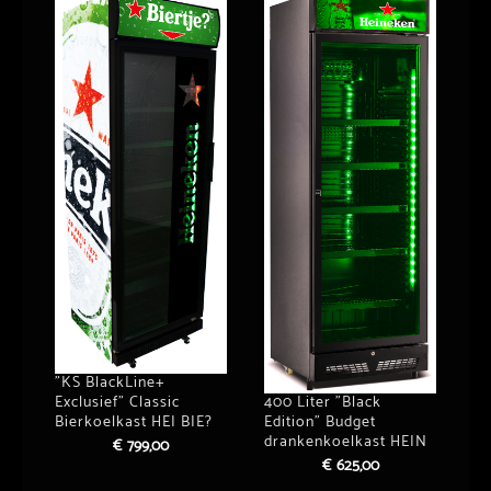
”KS BlackLine+
400 Liter ”Black
Exclusief” Classic
Edition” Budget
Bierkoelkast HEI BIE?
drankenkoelkast HEIN
€
799,00
€
625,00