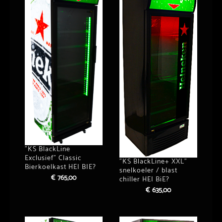
”KS BlackLine
Exclusief” Classic
”KS BlackLine+ XXL”
Bierkoelkast HEI BIE?
snelkoeler / blast
€
765,00
chiller HEI BiE?
€
635,00