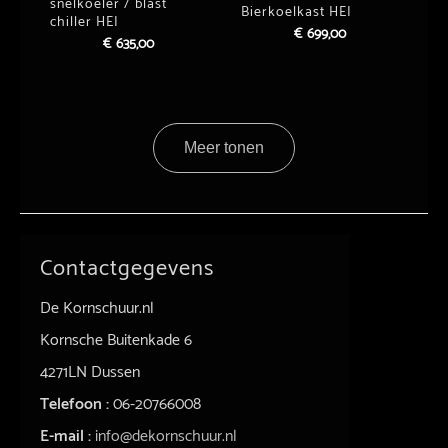
snelkoeler / blast
Bierkoelkast HEI
chiller HEI
€
699,00
€
635,00
Meer tonen
Contactgegevens
De Kornschuur.nl
Kornsche Buitenkade 6
4271LN Dussen
Telefoon :
06-20766008
E-mail :
info@dekornschuur.nl