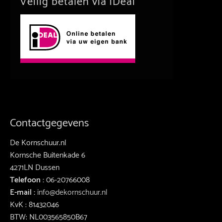
Veilig betalen via iDeal
Contactgegevens
De Kornschuur.nl
Kornsche Buitenkade 6
4271LN Dussen
Telefoon :
06-20766008
E-mail :
info@dekornschuur.nl
KvK : 81432046
BTW: NL003565850B67