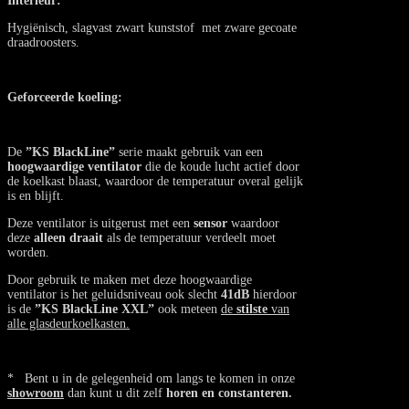
Interieur:
Hygiënisch, slagvast zwart kunststof met zware gecoate
draadroosters.
Geforceerde koeling:
De
”KS BlackLine”
serie maakt gebruik van een
hoogwaardige ventilator
die de koude lucht actief door
de koelkast blaast, waardoor de temperatuur overal gelijk
is en blijft.
Deze ventilator is uitgerust met een
sensor
waardoor
deze
alleen draait
als de temperatuur verdeelt moet
worden.
Door gebruik te maken met deze hoogwaardige
ventilator is het geluidsniveau ook slecht
41dB
hierdoor
is de
”KS BlackLine XXL”
ook meteen
de
stilste
van
alle glasdeurkoelkasten.
* Bent u in de gelegenheid om langs te komen in onze
showroom
dan kunt u dit zelf
horen en constanteren.