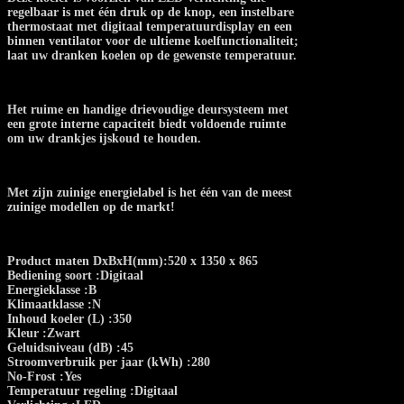
regelbaar is met één druk op de knop, een instelbare
thermostaat met digitaal temperatuurdisplay en een
binnen ventilator voor de ultieme koelfunctionaliteit;
laat uw dranken koelen op de gewenste temperatuur.
Het ruime en handige drievoudige deursysteem met
een grote interne capaciteit biedt voldoende ruimte
om uw drankjes ijskoud te houden.
Met zijn zuinige energielabel is het één van de meest
zuinige modellen op de markt!
Product maten DxBxH(mm):520 x 1350 x 865
Bediening soort :Digitaal
Energieklasse :B
Klimaatklasse :N
Inhoud koeler (L) :350
Kleur :Zwart
Geluidsniveau (dB) :45
Stroomverbruik per jaar (kWh) :280
No-Frost :Yes
Temperatuur regeling :Digitaal