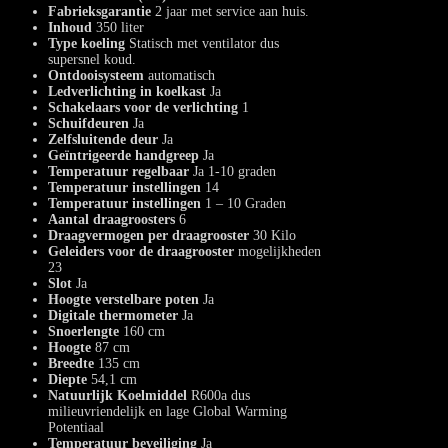
Fabrieksgarantie
2 jaar met service aan huis.
Inhoud
350 liter
Type koeling
Statisch met ventilator dus
supersnel koud.
Ontdooisysteem
automatisch
Ledverlichting in koelkast
Ja
Schakelaars voor de verlichting
1
Schuifdeuren
Ja
Zelfsluitende deur
Ja
Geïntrigeerde handgreep
Ja
Temperatuur regelbaar
Ja 1-10 graden
Temperatuur instellingen
14
Temperatuur instellingen
1 – 10 Graden
Aantal draagroosters
6
Draagvermogen per draagrooster
30 Kilo
Geleiders voor de draagrooster
mogelijkheden
23
Slot
Ja
Hoogte verstelbare poten
Ja
Digitale thermometer
Ja
Snoerlengte
160 cm
Hoogte
87 cm
Breedte
135 cm
Diepte
54,1 cm
Natuurlijk Koelmiddel
R600a dus
milieuvriendelijk en lage Global Warming
Potentiaal
Temperatuur beveiliging
Ja