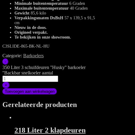
Minimale buitentemperatuur
6 Graden
Maximale buitentemperatuur
40 Graden
Gewicht
85,6 kilo
Verpakkingsmaten DxBxH
57 x 139,5 x 91,5
cm
Nieuw in de doos.
Origineel verpakt.
Te bekijken in onze showroom.
C3SLIDE-865-BK-NL-HU
Categorie:
Barkoelers
-
350 Liter 3 schuifdeuren ''Husky'' barkoeler
''Backbar snelkoeler aantal
+
Toevoegen aan winkelwagen
Gerelateerde producten
218 Liter 2 klapdeuren