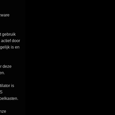
zware
t gebruik
actief door
elijk is en
r deze
en.
lator is
KS
oelkasten.
onze