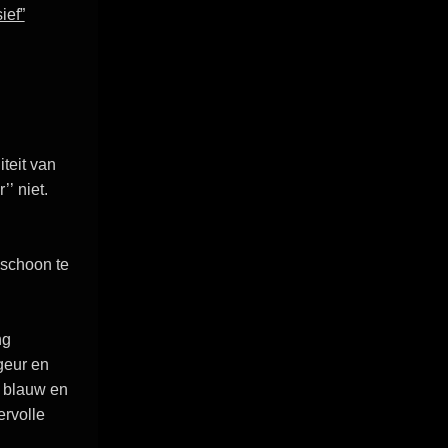
ief”
teit van
r’’
niet.
 schoon te
ng
 geur en
n blauw
en
ervolle