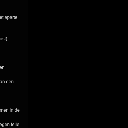
et aparte
ost)
een
van een
men in de
egen felle