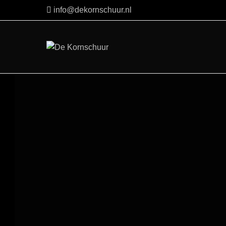
Skip
info@dekornschuur.nl
to
content