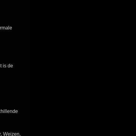
ormale
 is de
hillende
r, Weizen,