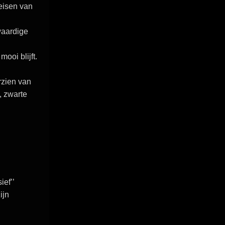
eisen van
aardige
ooi blijft.
rzien van
, zwarte
ief’’
ijn