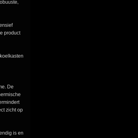
robuuste,
ensief
e product
 koelkasten
me. De
thermische
vermindert
ct zicht op
endig is en