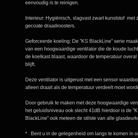
eenvoudig is te reinigen.
Interieur:
Hygiënisch, slagvast zwart kunststof met 
gecoate draadroosters.
Geforceerde koeling:
De
”KS BlackLine”
serie maak
van een
hoogwaardige ventilator
die de koude lucht 
de koelkast blaast, waardoor de temperatuur overal g
blijft.
Deze ventilator is uitgerust met een
sensor
waardoo
alleen draait
als de temperatuur verdeelt moet word
Door gebruik te maken met deze hoogwaardige venti
het geluidsniveau ook slecht
41dB
hierdoor is de
”
BlackLine”
ook meteen de
stilste
van alle glasdeurk
* Bent u in de gelegenheid om langs te komen in 