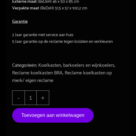
Externe maat
(BxDxH) 46 x 50 x 85 cm
Verpakte maat
(BxDxH) 51,5 x 57 x 100,2 cm
Garantie
2 Jaar garantie met service aan huis
5 Jaar garantie op de reclame tegen loslaten en verkleuren
Categorieën:
Koelkasten, barkoelers en wijnkoelers
,
Reclame koelkasten BRA
,
Reclame koelkasten op
merk/ eigen reclame
''BlackLine''
-
+
Bierkoelkast
50L
Toevoegen aan winkelwagen
BRA
aantal