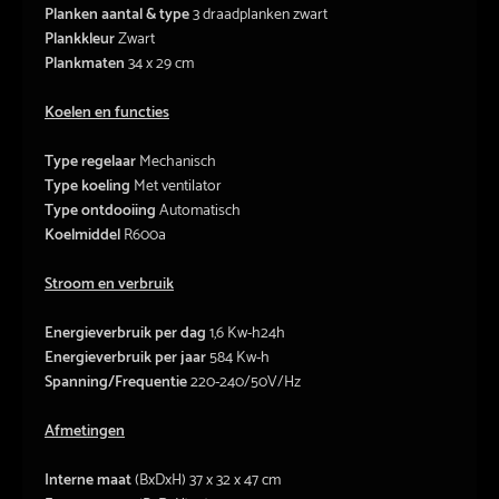
Planken aantal & type
3 draadplanken zwart
Plankkleur
Zwart
Plankmaten
34 x 29 cm
Koelen en functies
Type regelaar
Mechanisch
Type koeling
Met ventilator
Type ontdooiing
Automatisch
Koelmiddel
R600a
Stroom en verbruik
Energieverbruik per dag
1,6 Kw-h24h
Energieverbruik per jaar
584 Kw-h
Spanning/Frequentie
220-240/50V/Hz
Afmetingen
Interne maat
(BxDxH) 37 x 32 x 47 cm