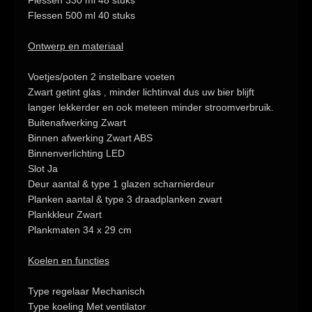
Flessen 330 ml
48 stuks
Flessen 500 ml
40 stuks
Ontwerp en materiaal
Voetjes/poten
2 instelbare voeten
Zwart getint glas
, minder lichtinval dus uw bier blijft
langer lekkerder en ook meteen minder stroomverbruik.
Buitenafwerking
Zwart
Binnen afwerking
Zwart ABS
Binnenverlichting
LED
Slot
Ja
Deur aantal & type
1 glazen scharnierdeur
Planken aantal & type
3 draadplanken zwart
Plankkleur
Zwart
Plankmaten
34 x 29 cm
Koelen en functies
Type regelaar
Mechanisch
Type koeling
Met ventilator