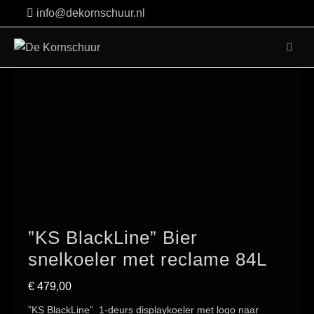
Skip
info@dekornschuur.nl
to
content
”KS BlackLine” Bier
snelkoeler met reclame 84L
€
479,00
”KS BlackLine” 1-deurs displaykoeler met logo naar