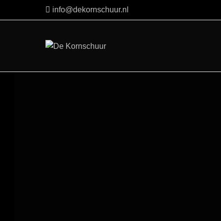
Skip
info@dekornschuur.nl
to
content