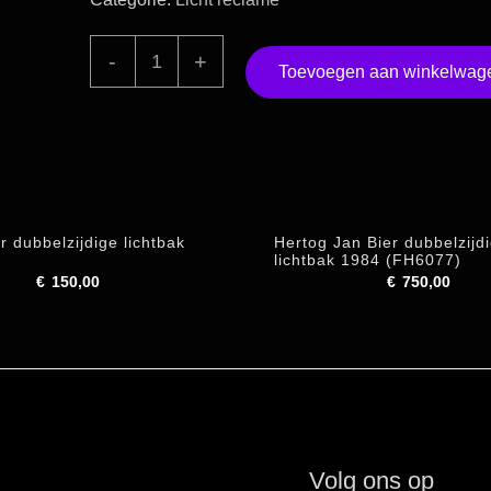
Amstel
-
+
Toevoegen aan winkelwag
Bier
lichtbak
schaal
met
verlichting
51cm
r dubbelzijdige lichtbak
Hertog Jan Bier dubbelzijd
lichtbak 1984 (FH6077)
nieuwste
€
150,00
€
750,00
logo
(FH5279)
aantal
Volg ons op