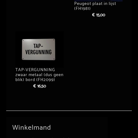
Peugeot plaat in lijst
(FH1981)
€
15,00
TAP-VERGUNNING
zwaar metaal (dus geen
blik) bord (FH2099)
€
16,50
Winkelmand