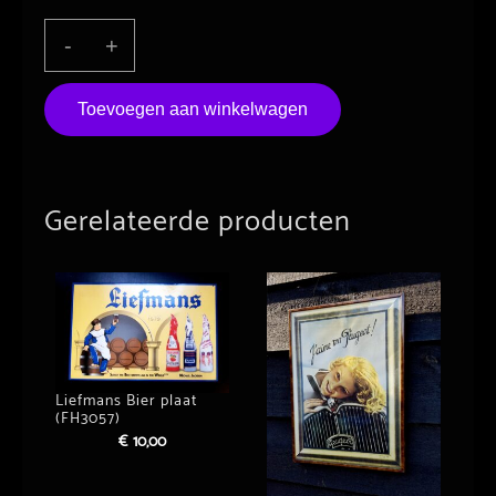
Anderson
-
+
Valley
Brewing
Toevoegen aan winkelwagen
Company
(FH6071)
aantal
Gerelateerde producten
Liefmans Bier plaat
(FH3057)
€
10,00