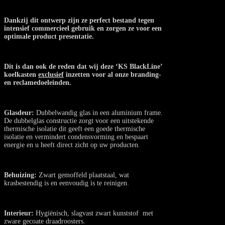
Dankzij dit ontwerp zijn ze perfect bestand tegen
intensief commercieel gebruik en zorgen ze voor een
optimale product presentatie.
Dit is dan ook de reden dat wij deze ‘KS BlackLine’
koelkasten
exclusief
inzetten voor al onze branding-
en reclamedoeleinden.
Glasdeur:
Dubbelwandig glas in een aluminium frame.
De dubbelglas constructie zorgt voor een uitstekende
thermische isolatie dit geeft een goede thermische
isolatie en vermindert condensvorming en bespaart
energie en u heeft direct zicht op uw producten.
Behuizing:
Zwart gemoffeld plaatstaal, wat
krasbestendig is en eenvoudig is te reinigen.
Interieur:
Hygiënisch, slagvast zwart kunststof met
zware gecoate draadroosters.