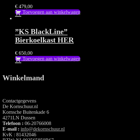
€
479,00
Toevoegen aan winkelwagen
”KS BlackLine”
Bierkoelkast HER
€
650,00
Toevoegen aan winkelwagen
Winkelmand
Contactgegevens
De Kornschuur.nl
Kornsche Buitenkade 6
4271LN Dussen
Telefoon :
06-20766008
E-mail :
info@dekornschuur.nl
KvK : 81432046