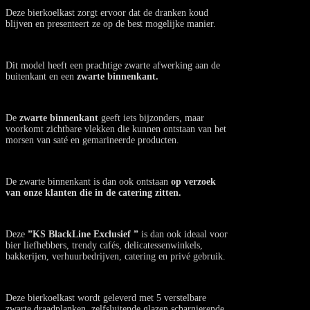
Deze bierkoelkast zorgt ervoor dat de dranken koud
blijven en presenteert ze op de best mogelijke manier.
Dit model heeft een prachtige zwarte afwerking aan de
buitenkant en een
zwarte binnenkant.
De
zwarte binnenkant
geeft iets bijzonders, maar
voorkomt zichtbare vlekken die kunnen ontstaan van het
morsen van saté en gemarineerde producten.
De zwarte binnenkant is dan ook ontstaan
op verzoek
van onze klanten die in de catering zitten.
Deze
”KS BlackLine Exclusief ”
is dan ook ideaal voor
bier liefhebbers, trendy cafés, delicatessenwinkels,
bakkerijen, verhuurbedrijven, catering en privé gebruik.
Deze bierkoelkast wordt geleverd met 5 verstelbare
zwarte draadplanken, zelfsluitende glazen scharnierende