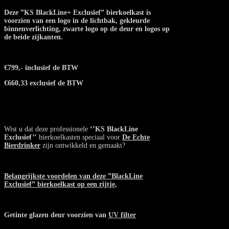
Deze ”KS BlackLine+ Exclusief” bierkoelkast is
voorzien van een logo in de lichtbak, gekleurde
binnenverlichting, zwarte logo op de deur en logos op
de beide zijkanten.
€799,- inclusief de BTW
€660,33 exclusief de BTW
Wist u dat deze professionele
‘’KS BlackLine
Exclusief’’
bierkoelkasten speciaal voor
De Echte
Bierdrinker
zijn ontwikkeld en gemaakt?
Belangrijkste voordelen van deze ”BlackLine
Exclusief” bierkoelkast op een rijtje,
Getinte glazen deur voorzien van
UV filter