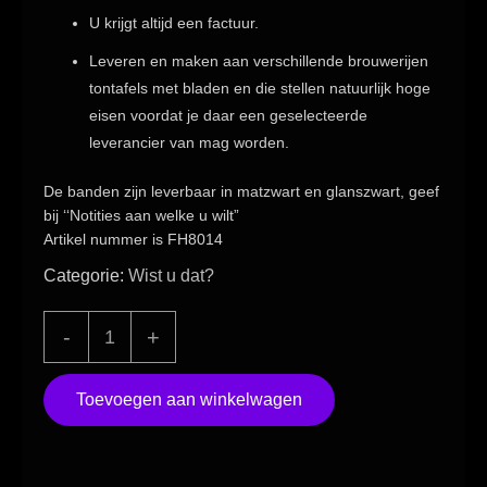
U krijgt altijd een factuur.
Leveren en maken aan verschillende brouwerijen
tontafels met bladen en die stellen natuurlijk hoge
eisen voordat je daar een geselecteerde
leverancier van mag worden.
De banden zijn leverbaar in
matzwart en glanszwart
, geef
bij ‘
‘Notities aan welke u wilt”
Artikel nummer is FH8014
Categorie:
Wist u dat?
Eikenhouten
-
+
wijnton
behandeld
Toevoegen aan winkelwagen
met
zwarte
banden