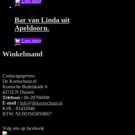
Lees meer
Bar van Linda uit
Apeldoorn.
Lees meer
Winkelmand
Contactgegevens
De Kornschuur.nl
Kornsche Buitenkade 6
4271LN Dussen
Telefoon :
06-20766008
E-mail :
info@dekornschuur.nl
KvK : 81432046
BTW: NL003565850B67
Volg ons op facebook