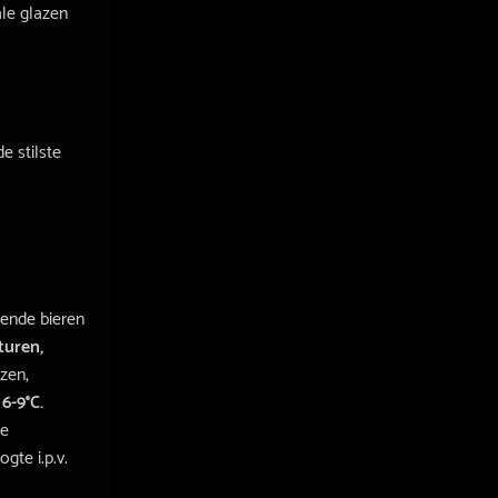
le glazen
e stilste
lende bieren
turen,
zen,
j
6-9°C.
de
gte i.p.v.