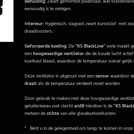
Behuizing:
Zwart gemoffeld plaatstaal, wat krasbestend
eenvoudig is te reinigen.
Interieur:
Hygiënisch, slagvast zwart kunststof met zw
draadroosters.
Geforceerde koeling:
De
”KS BlackLine”
serie maakt g
een
hoogwaardige ventilator
die de koude lucht actief
koelkast blaast, waardoor de temperatuur overal gelijk is
Deze ventilator is uitgerust met een
sensor
waardoor d
draait
als de temperatuur verdeelt moet worden.
Door gebruik te maken met deze hoogwaardige ventilato
geluidsniveau ook slecht
41dB
hierdoor is de
”KS Black
meteen de
stilste
van alle glasdeurkoelkasten.
* Bent u in de gelegenheid om langs te komen in onze