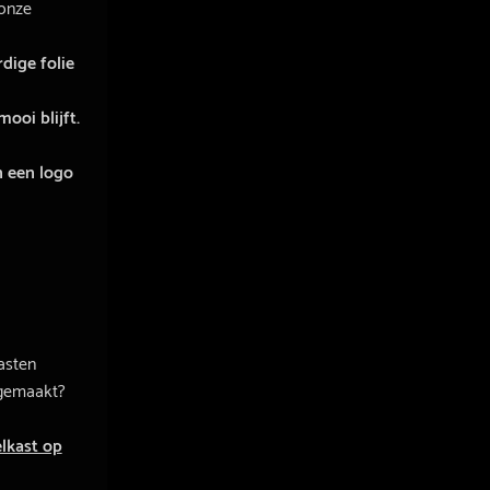
 onze
dige folie
ooi blijft.
n een logo
asten
 gemaakt?
elkast op