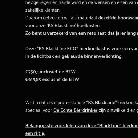
hevige regen en harde wind en de wensen en eisen van
zakelijke klanten.
Daarom gebruiken wij als materiaal
dezelfde hoogwaar
voor onze
‘KS BlackLine’
koelkasten.
Zo bent u verzekerd van een resultaat dat jarenlang m
Deze ”KS BlackLine ECO” bierkoelkast is voorzien va
in de lichtbak en gekleurde binnenverlichting.
€750,- inclusief de BTW
€619,83 exclusief de BTW
Wist u dat deze professionele
‘’KS BlackLine’’
bierkoelk
speciaal voor
De Echte Bierdrinker
zijn ontwikkeld en
Belangrijkste voordelen van deze ”BlackLine” bierko
een rijtje,