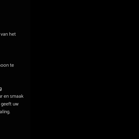
 van het
hoon te
g
eur en smaak
 geeft uw
ling.