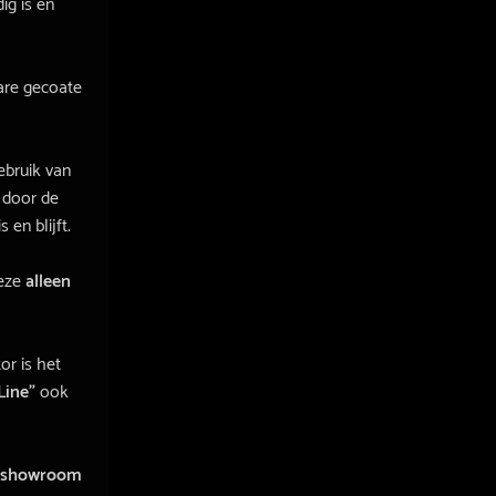
ig is en
are gecoate
ebruik van
 door de
 en blijft.
eze
alleen
r is het
Line”
ook
showroom