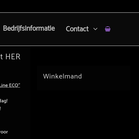
Bedrijfsinformatie
Contact
st HER
Winkelmand
Line ECO”
dag!
!
voor