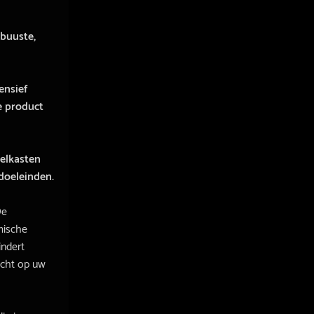
obuuste,
ensief
e product
oelkasten
doeleinden.
De
mische
indert
icht op uw