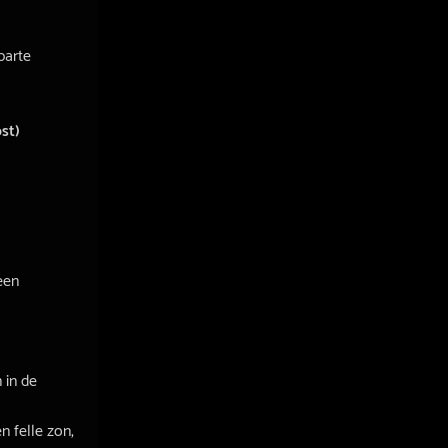
parte
st)
een
 in de
n felle zon,