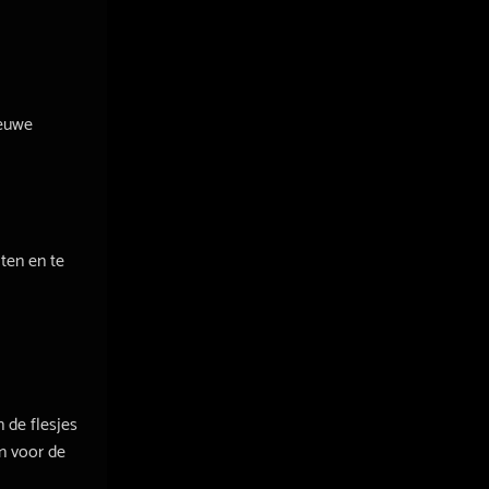
ieuwe
ten en te
n de flesjes
n voor de