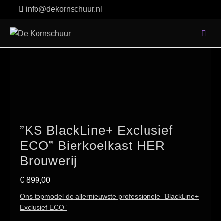
Skip
info@dekornschuur.nl
to
content
”KS BlackLine+ Exclusief
ECO” Bierkoelkast HER
Brouwerij
€
899,00
Ons topmodel de allernieuwste professionele ”BlackLine+
Exclusief ECO”