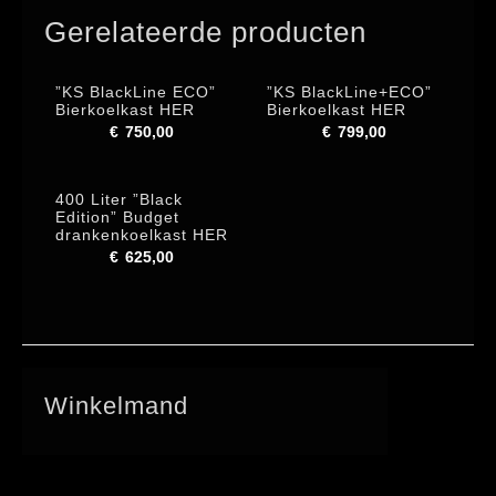
HER
Gerelateerde producten
Brouwerij
aantal
”KS BlackLine ECO”
”KS BlackLine+ECO”
Bierkoelkast HER
Bierkoelkast HER
€
750,00
€
799,00
400 Liter ”Black
Edition” Budget
drankenkoelkast HER
€
625,00
Winkelmand