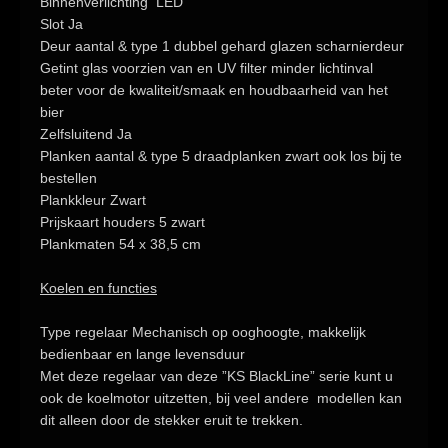
Binnenverlichting
LED
Slot
Ja
Deur aantal & type
1 dubbel gehard glazen scharnierdeur
Getint glas
voorzien van en
UV filter
minder lichtinval
beter voor de kwaliteit/smaak en houdbaarheid van het
bier
Zelfsluitend
Ja
Planken aantal & type
5 draadplanken zwart ook los bij te
bestellen
Plankkleur
Zwart
Prijskaart houders
5 zwart
Plankmaten
54 x 38,5 cm
Koelen en functies
Type regelaar
Mechanisch op ooghoogte, makkelijk
bedienbaar en lange levensduur
Met deze
regelaar
van deze
”KS
BlackLine”
serie kunt u
ook de
koelmotor uitzetten,
bij veel andere modellen kan
dit alleen door de stekker eruit te trekken.