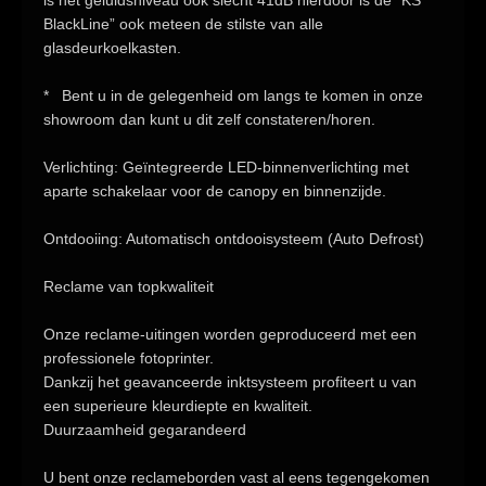
is het geluidsniveau ook slecht
41dB
hierdoor is de
”KS
BlackLine”
ook meteen de
stilste
van alle
glasdeurkoelkasten.
* Bent u in de gelegenheid om langs te komen in onze
showroom
dan kunt u dit zelf
constateren/horen.
Verlichting:
Geïntegreerde LED-binnenverlichting met
aparte schakelaar voor de canopy en binnenzijde.
Ontdooiing
: Automatisch ontdooisysteem
(Auto Defrost)
Reclame van topkwaliteit
Onze reclame-uitingen worden geproduceerd met een
professionele fotoprinter.
Dankzij het geavanceerde inktsysteem profiteert u van
een superieure kleurdiepte en kwaliteit.
Duurzaamheid gegarandeerd
U bent onze reclameborden vast al eens tegengekomen