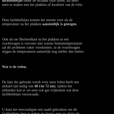
luchtbelletjes
onder de reclame folie zitten, dit heeft
niets te maken met het plakken of kwaliteit van de folie.
Deze luchtbelletjes komen het meeste voor als de
temperatuur na het plakken
aanzienlijk is gestegen.
Ook als uw Bierkoelkast na het plakken in een
vrachtwagen is vervoert met warme buitentemperaturen
zal dit probleem vaker voorkomen, in de vrachtwagen
stijgen de temperaturen natuurlijk nog sneller dan buiten.
Wat is de reden.
De lijm die gebruikt wordt voor onze folies heeft een
uithard tijd nodig van
48 t/m 72 uur,
tijdens het
uitharden kan er we eens wat gas vrijkomen wat deze
luchtbelletjes veroorzaakt.
U kunt het eenvoudigste een naald gebruiken om dit
luchtbelletje leeg te steken en daarna met uw duim de