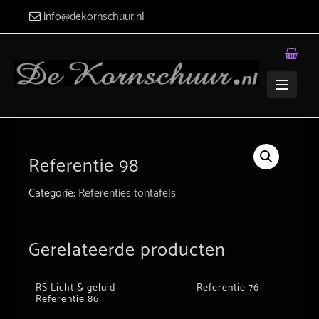
Skip
info@dekornschuur.nl
to
content
Referentie 98
Categorie:
Referenties tontafels
Gerelateerde producten
RS Licht & geluid
Referentie 76
Referentie 86