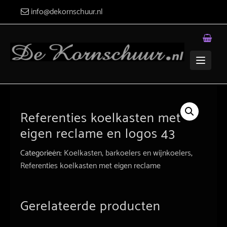
Skip
info@dekornschuur.nl
to
content
Referenties koelkasten met
eigen reclame en logos 43
Categorieën:
Koelkasten, barkoelers en wijnkoelers
,
Referenties koelkasten met eigen reclame
Gerelateerde producten