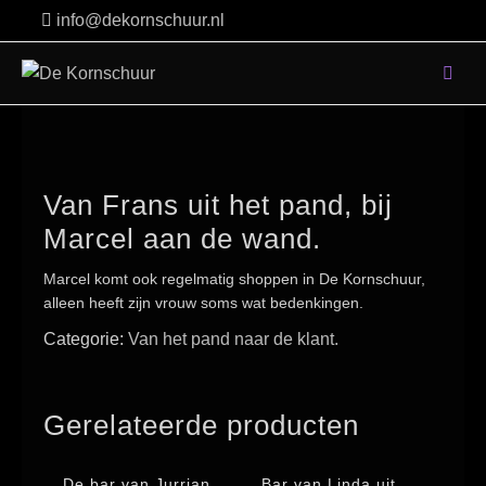
Skip
info@dekornschuur.nl
to
content
Van Frans uit het pand, bij
Marcel aan de wand.
Marcel komt ook regelmatig shoppen in De Kornschuur,
alleen heeft zijn vrouw soms wat bedenkingen.
Categorie:
Van het pand naar de klant.
Gerelateerde producten
De bar van Jurrian.
Bar van Linda uit