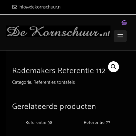
Skip
info@dekornschuur.nl
to
content
Rademakers Referentie 112
Categorie:
Referenties tontafels
Gerelateerde producten
Referentie 98
Referentie 77